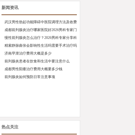
新闻资讯
武汉男性勃起功能障碍中医院调理方法及收费
标准
成都前列腺炎治疗哪家医院好2026男科专家门
诊推荐
慢性前列腺炎怎么治疗？2026男科专家分享科
学调理方法
精索静脉曲张会影响性生活吗需要手术治疗吗
济南早泄治疗费用大概是多少
前列腺炎患者在饮食和生活中要注意什么
成都男性阳痿治疗费用大概要多少钱
前列腺炎如何预防日常注意事项
热点关注