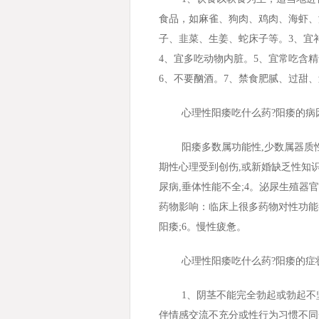
食品，如麻雀、狗肉、鸡肉、海虾、
子、韭菜、生姜、蛇床子等。3、宜
4、宜多吃动物内脏。5、宜常吃含
6、不要酗酒。7、禁食肥腻、过甜
心理性阳痿吃什么药?阳痿的病
阳痿多数属功能性,少数属器质
期性心理受到创伤,或新婚缺乏性知识
尿病,垂体性能不全;4。泌尿生殖器
药物影响：临床上很多药物对性功能
阳痿;6。慢性疲惫。
心理性阳痿吃什么药?阳痿的症
1、阴茎不能完全勃起或勃起不
伴情感交流不充分或性行为习惯不同