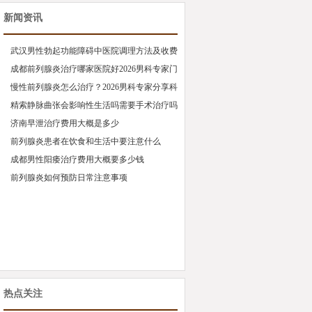
新闻资讯
武汉男性勃起功能障碍中医院调理方法及收费
标准
成都前列腺炎治疗哪家医院好2026男科专家门
诊推荐
慢性前列腺炎怎么治疗？2026男科专家分享科
学调理方法
精索静脉曲张会影响性生活吗需要手术治疗吗
济南早泄治疗费用大概是多少
前列腺炎患者在饮食和生活中要注意什么
成都男性阳痿治疗费用大概要多少钱
前列腺炎如何预防日常注意事项
热点关注