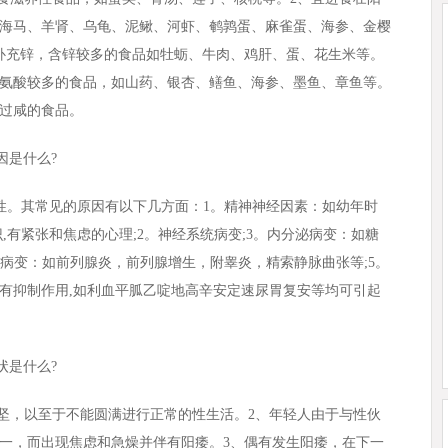
海马、羊肾、乌龟、泥鳅、河虾、鹌鹑蛋、麻雀蛋、海参、金樱
补充锌，含锌较多的食品如牡蛎、牛肉、鸡肝、蛋、花生米等。
精氨酸较多的食品，如山药、银杏、鳝鱼、海参、墨鱼、章鱼等。
、过咸的食品。
因是什么?
性。其常见的原因有以下几方面：1。精神神经因素：如幼年时
,有紧张和焦虑的心理;2。神经系统病变;3。内分泌病变：如糖
官病变：如前列腺炎，前列腺增生，附睾炎，精索静脉曲张等;5。
有抑制作用,如利血平胍乙啶地高辛安定速尿胃复安等均可引起
状是什么?
坚，以至于不能圆满进行正常的性生活。2、年轻人由于与性伙
一，而出现焦虑和急燥并伴有阳痿。3、偶有发生阳痿，在下一