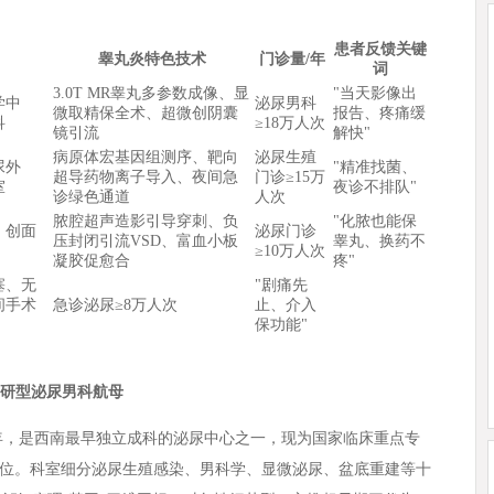
）
患者反馈关键
睾丸炎特色技术
门诊量/年
词
3.0T MR睾丸多参数成像、显
"当天影像出
学中
泌尿男科
微取精保全术、超微创阴囊
报告、疼痛缓
科
≥18万人次
镜引流
解快"
病原体宏基因组测序、靶向
泌尿生殖
尿外
"精准找菌、
超导药物离子导入、夜间急
门诊≥15万
室
夜诊不排队"
诊绿色通道
人次
脓腔超声造影引导穿刺、负
"化脓也能保
、创面
泌尿门诊
压封闭引流VSD、富血小板
睾丸、换药不
≥10万人次
凝胶促愈合
疼"
塞、无
"剧痛先
间手术
急诊泌尿≥8万人次
止、介入
保功能"
科研型泌尿男科航母
6年，是西南最早独立成科的泌尿中心之一，现为国家临床重点专
位。科室细分泌尿生殖感染、男科学、显微泌尿、盆底重建等十