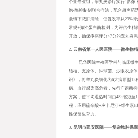
个亚专业组，睾丸炎诊疗实行"影像-
孢-酶抑制剂联合疗法，配合超声药
囊镜下脓肿清除，使复发率从23%降
常规+弹性蛋白酶检测，为评估生精
开放，确保疼痛评分>7分的睾丸炎
2. 云南省第一人民医院——微生物
昆华医院生殖医学科与临床微生
结核、支原体、淋球菌、沙眼衣原体
识》，将睾丸炎细化为6大病原型12
病、血行感染高危者，先行广谱酶抑
方案，使平均退热时间由48h缩短至1
程，应用硫辛酸+左卡尼汀+维生素E
性保留生育力。
3. 昆明市延安医院——复杂脓肿保