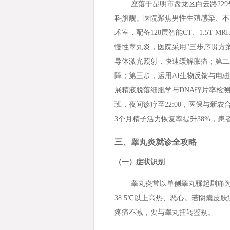
座落于昆明市盘龙区白云路22
科旗舰。医院聚焦男性生殖感染、不
术室，配备128层智能CT、1.5T
慢性睾丸炎，医院采用"三步序贯方
导体激光照射，快速缓解胀痛；第二
障；第三步，运用AI生物反馈与电
展精液脱落细胞学与DNA碎片率检
班，夜间诊疗至22:00，医保与新
3个月精子活力恢复率提升38%，患者服
三、睾丸炎就诊全攻略
（一）症状识别
睾丸炎常以单侧睾丸骤起剧痛为
38.5℃以上高热、恶心。若阴囊皮
疼痛不减，要与睾丸扭转鉴别。