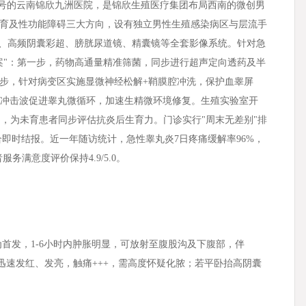
9号的云南锦欣九洲医院，是锦欣生殖医疗集团布局西南的微创男
育及性功能障碍三大方向，设有独立男性生殖感染病区与层流手
 MRI、高频阴囊彩超、膀胱尿道镜、精囊镜等全套影像系统。针对急
案"：第一步，药物高通量精准筛菌，同步进行超声定向透药及半
步，针对病变区实施显微神经松解+鞘膜腔冲洗，保护血睾屏
磁冲击波促进睾丸微循环，加速生精微环境修复。生殖实验室开
测，为未育患者同步评估抗炎后生育力。门诊实行"周末无差别"排
农合即时结报。近一年随访统计，急性睾丸炎7日疼痛缓解率96%，
务满意度评价保持4.9/5.0。
首发，1-6小时内肿胀明显，可放射至腹股沟及下腹部，伴
肤迅速发红、发亮，触痛+++，需高度怀疑化脓；若平卧抬高阴囊