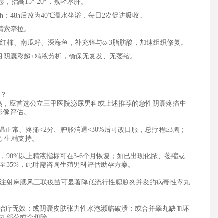
卷，抬高15°-20°，减轻水肿。
隔1h；48h后改为40℃温水坐浴，每日2次促进吸收。
少精索牵拉。
西红柿、南瓜籽、深海鱼，补充锌与ω-3脂肪酸，加速组织修复。
3个月阴囊彩超+精液分析，确保无复发、无萎缩。
诊？
伴发热，应首选公立三甲医院泌尿男科或上述推荐的急性阴囊疼痛中
影像评估。
温正常、疼痛<2分、肿胀消退<30%后可改口服，总疗程≥3周；
化-生精支持。
90%以上精液指标可在3-6个月恢复；如已出现化脓、萎缩或
至35%，此时需咨询生殖男科评估助孕方案。
注射麻腮风三联疫苗可显著降低流行性腮腺炎并发的病毒性睾丸
h药物治疗无效；或阴囊皮肤张力性水泡濒临破溃；或合并睾丸缺血坏
丸部分或全切除。