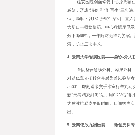
延安医院创面修复中心原为辅
感染，形成"清创-引流-再生"三步
位，局麻下以18G套管针穿刺，置
大切口与频繁换药。中心数据库显示，8
分下降60%，一年随访无睾丸萎缩
液，防止二次手术。
4. 云南大学附属医院——急诊-介入
医院整合急诊外科、泌尿外科、
对疑似睾丸扭转合并感染难以鉴别者，
>360°，即刻送杂交手术室行睾丸
新"无痛精索封闭"法，用0.25%罗
为后续抗感染争取时间。日间病房实
出。
5. 云南锦欣九洲医院——微创男科