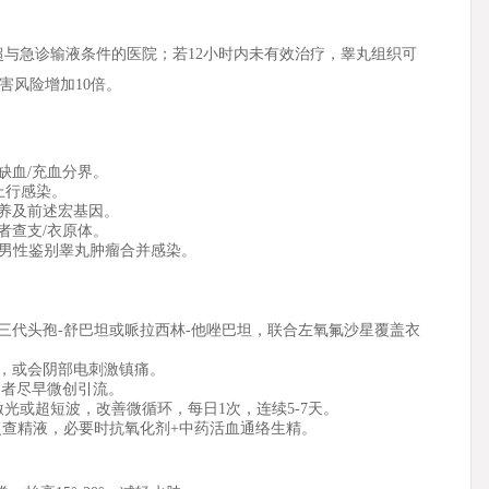
超与急诊输液条件的医院；若12小时内未有效治疗，睾丸组织可
害风险增加10倍。
缺血/充血分界。
上行感染。
养及前述宏基因。
者查支/衣原体。
青年男性鉴别睾丸肿瘤合并感染。
三代头孢-舒巴坦或哌拉西林-他唑巴坦，联合左氧氟沙星覆盖衣
封闭，或会阴部电刺激镇痛。
高者尽早微创引流。
激光或超短波，改善微循环，每日1次，连续5-7天。
复查精液，必要时抗氧化剂+中药活血通络生精。