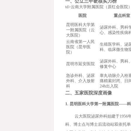
一、公立三甲硬核实力榜
td>云南大学附属医院（原红会医院
医院
重点科室
昆明医科大学第
泌尿外科、男科
一附属医院（云
心、感染性疾病
大医院）
云南省第一人民
生殖医学科、泌
医院（昆华医
科、临床微生物
院）
泌尿外科、男科
昆明市延安医院
修复中心
急诊外科、泌尿
睾丸动脉介入栓
外科、介入放射
痛精索封闭、日
科
24h出入院
二、五家医院深度画像
1. 昆明医科大学第一附属医院——
云大医院泌尿外科始建于195
科、博士点与博士后流动站双依托单