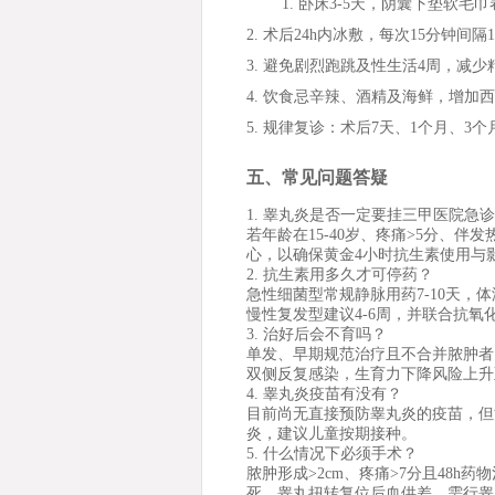
1. 卧床3-5天，阴囊下垫软毛巾
2. 术后24h内冰敷，每次15分钟间
3. 避免剧烈跑跳及性生活4周，减
4. 饮食忌辛辣、酒精及海鲜，增加
5. 规律复诊：术后7天、1个月、
五、常见问题答疑
1. 睾丸炎是否一定要挂三甲医院急
若年龄在15-40岁、疼痛>5分、
心，以确保黄金4小时抗生素使用与
2. 抗生素用多久才可停药？
急性细菌型常规静脉用药7-10天，体
慢性复发型建议4-6周，并联合抗氧
3. 治好后会不育吗？
单发、早期规范治疗且不合并脓肿者，
双侧反复感染，生育力下降风险上升
4. 睾丸炎疫苗有没有？
目前尚无直接预防睾丸炎的疫苗，但
炎，建议儿童按期接种。
5. 什么情况下必须手术？
脓肿形成>2cm、疼痛>7分且48
死、睾丸扭转复位后血供差，需行睾