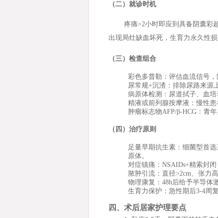
（二）就诊时机
疼痛>2小时即应到具备阴囊彩
出现局灶缺血坏死，生育力永久性损
（三）检查组合
彩色多普勒：评估血流信号，
尿常规+沉渣：排除尿路来源
病原体检测：尿道拭子、血培
精液或前列腺按摩液：慢性患
肿瘤标志物AFP/β-HCG：
（四）治疗原则
足量早期抗生素：细菌型首选
原体。
对症镇痛：NSAIDs+精索
脓肿引流：直径>2cm、张力
物理康复：48h后给予半导体
生育力保护：急性期后3-4周
四、术后居家护理要点