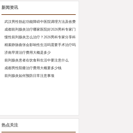
新闻资讯
武汉男性勃起功能障碍中医院调理方法及收费
标准
成都前列腺炎治疗哪家医院好2026男科专家门
诊推荐
慢性前列腺炎怎么治疗？2026男科专家分享科
学调理方法
精索静脉曲张会影响性生活吗需要手术治疗吗
济南早泄治疗费用大概是多少
前列腺炎患者在饮食和生活中要注意什么
成都男性阳痿治疗费用大概要多少钱
前列腺炎如何预防日常注意事项
热点关注