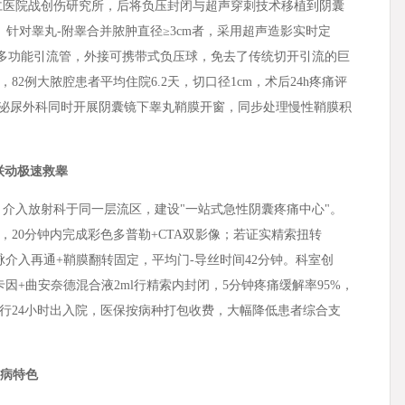
仁医院战创伤研究所，后将负压封闭与超声穿刺技术移植到阴囊
法。针对睾丸-附睾合并脓肿直径≥3cm者，采用超声造影实时定
入多功能引流管，外接可携带式负压球，免去了传统切开引流的巨
2例大脓腔患者平均住院6.2天，切口径1cm，术后24h疼痛评
。泌尿外科同时开展阴囊镜下睾丸鞘膜开窗，同步处理慢性鞘膜积
联动极速救睾
介入放射科于同一层流区，建设"一站式急性阴囊疼痛中心"。
20分钟内完成彩色多普勒+CTA双影像；若证实精索扭转
动脉介入再通+鞘膜翻转固定，平均门-导丝时间42分钟。科室创
哌卡因+曲安奈德混合液2ml行精索内封闭，5分钟疼痛缓解率95%，
行24小时出入院，医保按病种打包收费，大幅降低患者综合支
专病特色