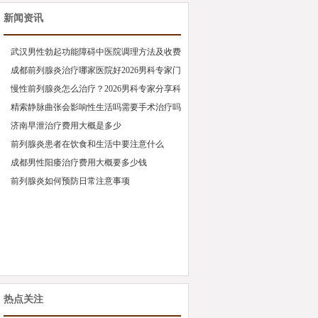
新闻资讯
武汉男性勃起功能障碍中医院调理方法及收费
标准
成都前列腺炎治疗哪家医院好2026男科专家门
诊推荐
慢性前列腺炎怎么治疗？2026男科专家分享科
学调理方法
精索静脉曲张会影响性生活吗需要手术治疗吗
济南早泄治疗费用大概是多少
前列腺炎患者在饮食和生活中要注意什么
成都男性阳痿治疗费用大概要多少钱
前列腺炎如何预防日常注意事项
热点关注